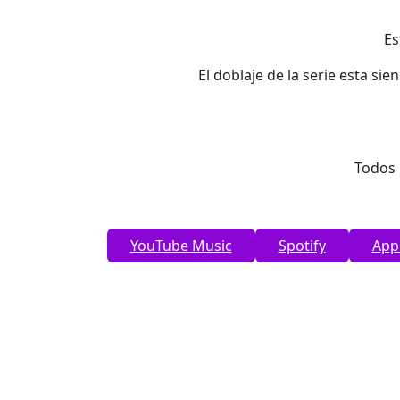
Es
El doblaje de la serie esta sie
Todos 
YouTube Music
Spotify
App