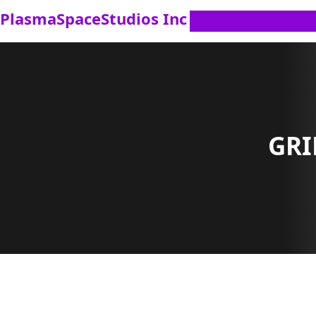
Saltar
PlasmaSpaceStudios Inc
al
contenido
GRI