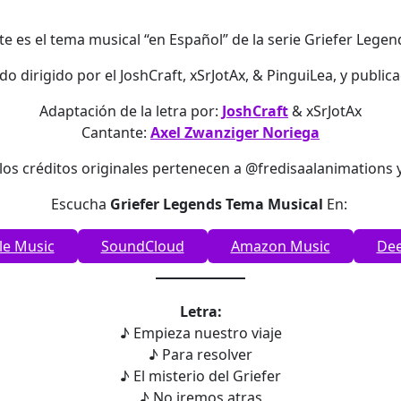
te es el tema musical “en Español” de la serie Griefer Legen
ndo dirigido por el JoshCraft, xSrJotAx, & PinguiLea, y publi
Adaptación de la letra por:
JoshCraft
& xSrJotAx
Cantante:
Axel Zwanziger Noriega
los créditos originales pertenecen a @fredisaalanimations
Escucha
Griefer Legends Tema Musical
En:
le Music
SoundCloud
Amazon Music
Dee
Letra:
♪ Empieza nuestro viaje
♪ Para resolver
♪ El misterio del Griefer
♪ No iremos atras