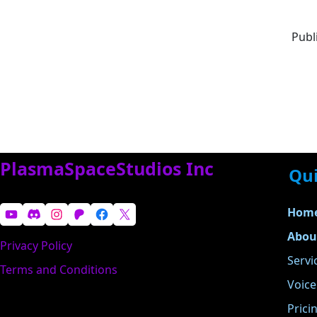
Publ
PlasmaSpaceStudios Inc
Qui
YouTube
Discord
Instagram
Patreon
Facebook
X
Hom
Abou
Privacy Policy
Servi
Terms and Conditions
Voic
Prici