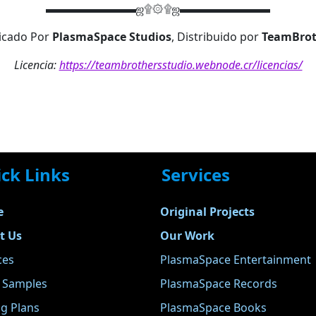
▬▬▬▬▬▬▬▬ஜ۩۞۩ஜ▬▬▬▬▬▬▬▬
icado Por
PlasmaSpace Studios
, Distribuido por
TeamBrot
Licencia:
https://teambrothersstudio.webnode.cr/licencias/
ck Links
Services
e
Original Projects
t Us
Our Work
ces
PlasmaSpace Entertainment
e Samples
PlasmaSpace Records
ng Plans
PlasmaSpace Books