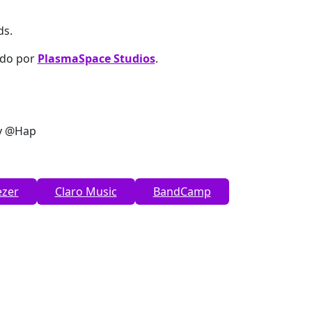
ds.
cado por
PlasmaSpace Studios
.
 y @Hap
zer
Claro Music
BandCamp