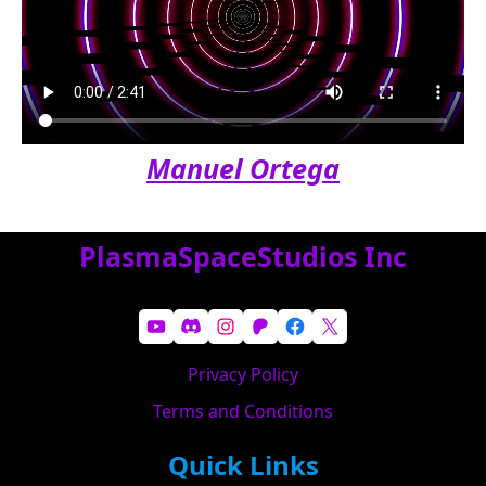
Manuel Ortega
PlasmaSpaceStudios Inc
YouTube
Discord
Instagram
Patreon
Facebook
X
Privacy Policy
Terms and Conditions
Quick Links